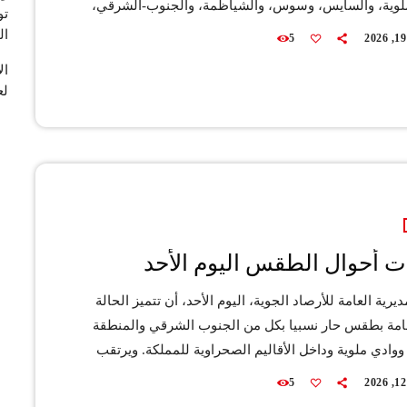
لوية، والسايس، وسوس، والشياظمة، والجنوب-الشرقي،
تو
أقاليم الصحراوية. ويرتقب تشكل سحب منخفضة مصحوبة
ال
5
بية محلية بالقرب من سواحل المحيط الأطلسي الشمالية
 مع تكون سحب ركامية بالأطلسين الكبير والمتوسط
لع
ومن المتوقع أن تكون السماء غائمة جزئيا شرق الأقاليم
، مع نزول قطرات متفرقة ورعد محليا، فضلا عن تسجيل
]
ت أحوال الطقس اليوم الأحد
ديرية العامة للأرصاد الجوية، اليوم الأحد، أن تتميز الحالة
امة بطقس حار نسبيا بكل من الجنوب الشرقي والمنطقة
ووادي ملوية وداخل الأقاليم الصحراوية للمملكة. ويرتقب
ب منخفضة خلال الصباح والليل محليا فوق سواحل
5
الأطلسي، حيث ستكون مرفوقة بكتل من الضباب أو