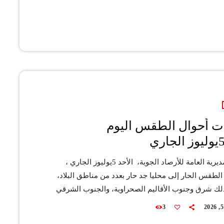
د خفيفة محليا، مع تسجيل هبات رياح قوية نوعا ما
 الشرقية والأقاليم الجنوبية، حيث هناك فرصة لتناثر
مال محليا. وستتراوح درجات […]
ت أحوال الطقس اليوم
تتوقع المديرية العامة للأرصاد الجوية، الأحد 5يوليوز الجاري ،
الطقس الحار إلى محليا جد حار بعدد من مناطق البلاد،
لك شرق وجنوب الأقاليم الصحراوية، والجنوب الشرقي
والسهول الشمالية والوسطى، والسايس، ووالماس وداخل
3
وس. ويرتقب تشكل سحب منخفضة ومرفقة بكتل ضبابية