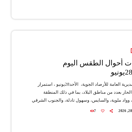
باح والليل، وذلك فوق سواحل وسهول المحيط الأطلسي
 والوسطى، مع نزول قطرات مطرية أو زخات رعدية
طلسين الكبير والمتوسط والجنوب الشرقي، فضلا […]
ت أحوال الطقس اليوم
تتوقع المديرية العامة للأرصاد الجوية، الأحد28يونيو ، استمرار
حار بعدد من مناطق البلاد، بما في ذلك المنطقة
 وواد ملوية، والسايس، وسهول تادلة، والجنوب الشرقي
داخل الأقاليم الصحراوية. ويرتقب، أيضا، تشكل سحب
7
كثيفة ومصحوبة بكتل من الضباب على سواحل المحيط
، مع ظهور سحب أخرى غير مستقرة ومرفوقة بقطرات
 زخات رعدية محلية فوق مرتفعات الأطلسين الكبير