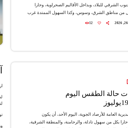
نوب الشرقي للبلاد، وبداخل الأقاليم الصحراوية، وحارا
كل من مناطق الشرق، وسوس، وكذا السهول الممتدة غرب
وسيلاحظ، خلال الليل والصباح، تشكل بعض السحب
12
 والمصحوبة بكتل ضبابية بالقرب من سواحل المحيط
 وستكون الأجواء قليلة السحب إلى أحيانا غائمة فوق
لأطلس المتوسط والجنوب الشرقي. كما ستسجل هبات
دلة إلى قوية نوعا ما بكل من الأطلس، […]
آ
ار
ت حالة الطقس اليوم
لد
لت
ديرية العامة للأرصاد الجوية، اليوم الأحد، أن يكون
تو
را بكل من سهول تادلة، والرحامنة، والمنطقة الشرقية،
وز