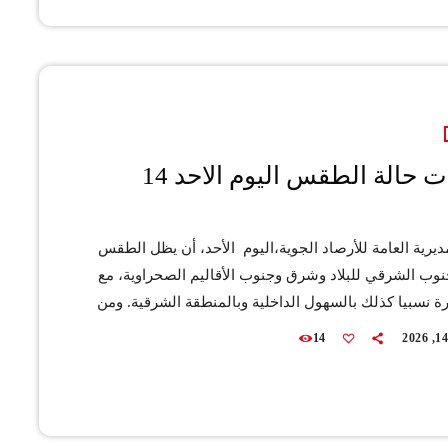
، وبالمنطقة الشرقية. كما يتوقع أن تكون السماء قليلة
توقعات حالة الطقس اليوم الاحد 14
مديرية العامة للأرصاد الجوية،اليوم الأحد، أن يظل الطقس
جنوب الشرقي للبلاد وشرق وجنوب الأقاليم الصحراوية، مع
رة نسبيا كذلك بالسهول الداخلية وبالمنطقة الشرقية. ومن
 تشكل سحب منخفضة كثيفة شيئا ما مصحوبة بكتل
14
أو بقطرات مطرية جد خفيفة فوق سهول المحيط الأطلسي
البحر الأبيض المتوسط، فضلا عن تمركز سحب أخرى غير
مرفوقة بقطرات مطرية أو بزخات رعدية، مع احتمال
برد وذلك فوق مرتفعات […]