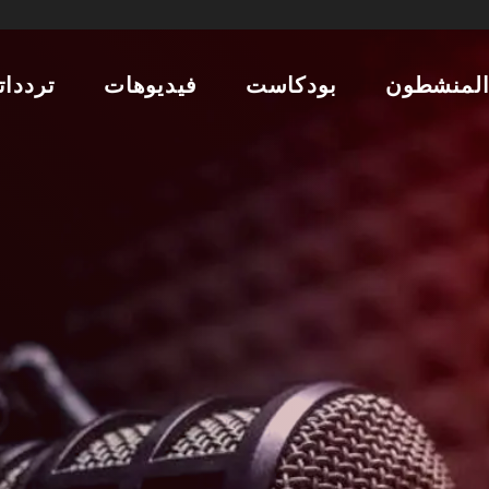
لمنشطون
بودكاست
فيديوهات
تردداتن