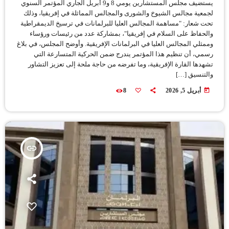
يستضيف مجلس المستشارين يومي 8 و9 أبريل الجاري المؤتمر السنوي
لجمعية مجالس الشيوخ والشورى والمجالس المماثلة في إفريقيا، وذلك
تحت شعار: "مساهمة المجالس العليا للبرلمانات في ترسيخ الديمقراطية
والحفاظ على السلام في إفريقيا"، بمشاركة عدد من رئيسات ورؤساء
وممثلي المجالس العليا في البرلمانات الإفريقية. وأوضح المجلس، في بلاغ
رسمي، أن تنظيم هذا المؤتمر يندرج ضمن الحركية المتسارعة التي
تشهدها القارة الإفريقية، وما تفرضه من حاجة ملحة إلى تعزيز التشاور
والتنسيق […]
today
أبريل 5, 2026
8
insert_link