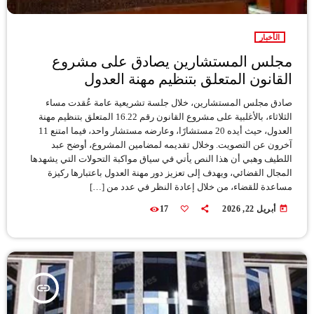
الأخبار
مجلس المستشارين يصادق على مشروع
القانون المتعلق بتنظيم مهنة العدول
صادق مجلس المستشارين، خلال جلسة تشريعية عامة عُقدت مساء
الثلاثاء، بالأغلبية على مشروع القانون رقم 16.22 المتعلق بتنظيم مهنة
العدول، حيث أيده 20 مستشارًا، وعارضه مستشار واحد، فيما امتنع 11
آخرون عن التصويت. وخلال تقديمه لمضامين المشروع، أوضح عبد
اللطيف وهبي أن هذا النص يأتي في سياق مواكبة التحولات التي يشهدها
المجال القضائي، ويهدف إلى تعزيز دور مهنة العدول باعتبارها ركيزة
مساعدة للقضاء، من خلال إعادة النظر في عدد من […]
today
أبريل 22, 2026
17
insert_link