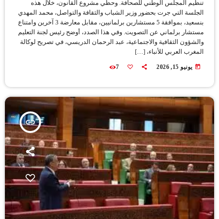
تنظيم المجلس الوطني للصحافة. وحظي مشروع القانون، خلال هذه
الجلسة التي جرت بحضور وزير الشباب والثقافة والتواصل، محمد المهدي
بنسعيد، بموافقة 5 مستشارين برلمانيين، مقابل معارضة 3 آخرين وامتناع
مستشار برلماني عن التصويت. وفي هذا الصدد، أوضح رئيس لجنة التعليم
والشؤون الثقافية والاجتماعية، عبد الرحمان الدريسي، في تصريح لوكالة
المغرب العربي للأنباء، […]
today
يونيو 15, 2026
7
insert_link