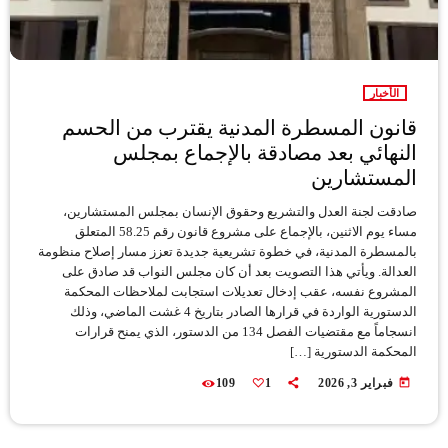
الأخبار
قانون المسطرة المدنية يقترب من الحسم
النهائي بعد مصادقة بالإجماع بمجلس
المستشارين
صادقت لجنة العدل والتشريع وحقوق الإنسان بمجلس المستشارين،
مساء يوم الاثنين، بالإجماع على مشروع قانون رقم 58.25 المتعلق
بالمسطرة المدنية، في خطوة تشريعية جديدة تعزز مسار إصلاح منظومة
العدالة. ويأتي هذا التصويت بعد أن كان مجلس النواب قد صادق على
المشروع نفسه، عقب إدخال تعديلات استجابت لملاحظات المحكمة
الدستورية الواردة في قرارها الصادر بتاريخ 4 غشت الماضي، وذلك
انسجاماً مع مقتضيات الفصل 134 من الدستور، الذي يمنح قرارات
المحكمة الدستورية […]
today
فبراير 3, 2026
1
109