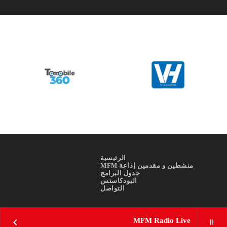
الرئيسية
منشطين و مقدمين إذاعة MFM
جدول البرامج
البودكاستس
التواصل
MFM Radio Live
keyboard_arrow_right
pause