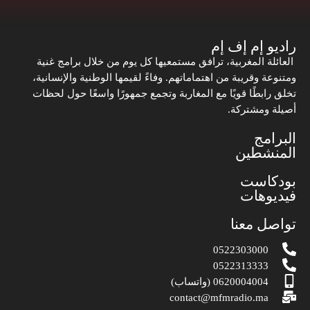
راديو إم إف إم
العائلة المغربية، ترافق مستمعيها كل يوم من خلال برامج غنية
ومتنوعة وقريبة من اهتماماتهم. وفاءً لقيمها الوطنية والإنسانية،
تخلق رابطًا قويًا مع المغاربة وتجمع جمهورًا واسعًا حول لحظات
أصيلة ومشتركة.
البرامج
المنشطين
بودكاست
فيديوهات
تواصل معنا
0522303000
0522313333
0620004004 (واتساب)
contact@mfmradio.ma