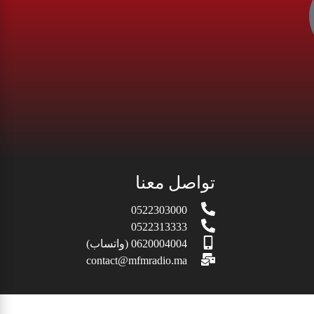
تواصل معنا
0522303000
0522313333
0620004004 (واتساب)
contact@mfmradio.ma