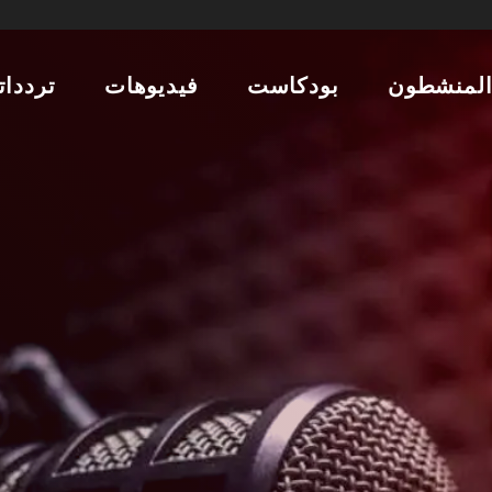
لمنشطون
بودكاست
فيديوهات
تردداتن