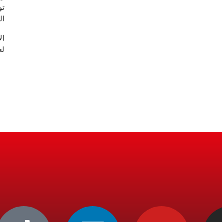
تو
ال
لع