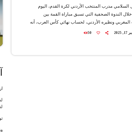
 السلامي مدرب المنتخب الأردني لكرة القدم، اليوم
 خلال الندوة الصحفية التي تسبق مباراة القمة بين
المغربي ونظيره الأردني، لحساب نهائي كأس العرب، أنه
التتويج بلقب هذه البطولة. ونفى جمال السلامي بشكل
 2025
50
تشكيك في حبه واعتزازه بالمغرب وهويته المغربية، مؤكدًا
نتاجًا خالصًا لكرة القدم المغربية، سواء خلال مسيرته
 كمدرب، وأن إخلاصه وأمانته في العمل لا يقبلان أي
 وأوضح […]
آ
ار
لد
لت
تو
وز