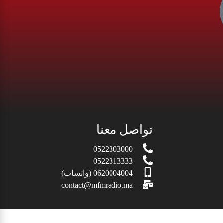
تواصل معنا
0522303000
0522313333
0620004004 (واتساب)
contact@mfmradio.ma