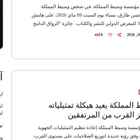
ؤسسة وسيط المملكة، في شخص وسيط المملكة
الأستاذ حسن طارق، مساء يوم السبت 09 ماي 2026، على هامش
الدورة 31 للمعرض الدولي للنشر والكتاب، جائزة "الرواق الدامج
 في نسختها العاشرة، وذلك خلال حفل نظمته وزارة
16
والإدماج الاجتماعي والأسرة وكتابة الدولة المكلفة
 الاجتماعي بفضاء المعرض الدولي. وحسب بيان في
 فقد توجت هذه الجائزة جهود مؤسسة وسيط المملكة
ة في تعزيز مبدأ الولوج إلى فضاءات المؤسسة وخدماتها،
آ
ار
المملكة يعيد هيكلة تمثيلياته
لد
ز القرب من المرتفقين
لت
تو
سة وسيط المملكة إعادة تنظيم التمثيليات الجهوية
 وفق رؤية جديدة لتوزيع الصلاحيات على مستوى القرب،
وز