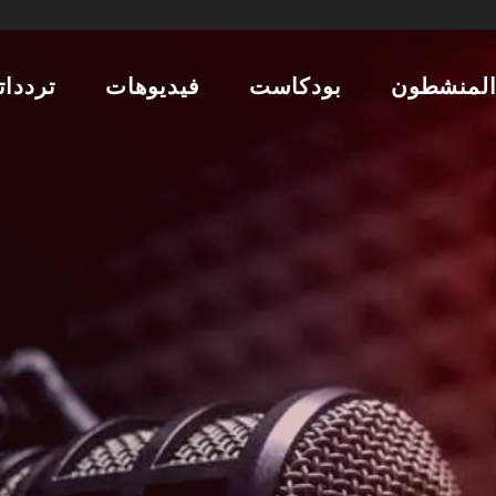
لمنشطون
بودكاست
فيديوهات
تردداتن