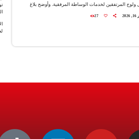
 ولوج المرتفقين لخدمات الوساطة المرفقية. وأوضح بلاغ
تو
ال
أن هذا القرار يأتي "انطلاقا من ارتباط فعالية ونجاعة
202
27
لوساطة المرفقية بمجموع شروط مرجعية تهم يسر
وسلاسة ومرونة ولوج المرتفقين إلى خدماتها لتدبير
لع
 الإدارية، ووعيا من مؤسسة وسيط المملكة بأن القرب
فقين يوجد في قمة هذه الشروط المرجعية"، وكذا […]