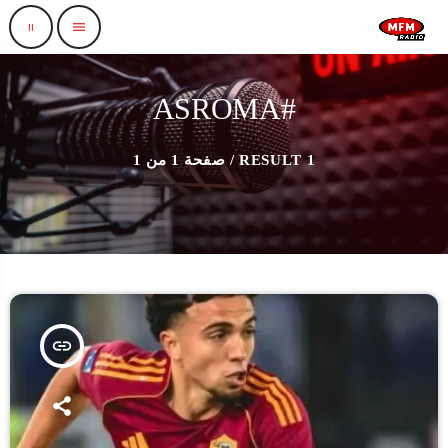
pause
menu
#ASROMA
1 RESULT / صفحة 1 من 1
insert_link