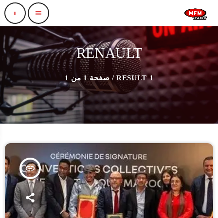
pause
menu
RENAULT
1 RESULT / صفحة 1 من 1
insert_link