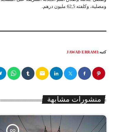
ومصلية، وكلفته 62,5 مليون درهم.
كتبه:
JAWAD ERRAMI
email
منشورات مشابهة
insert_link