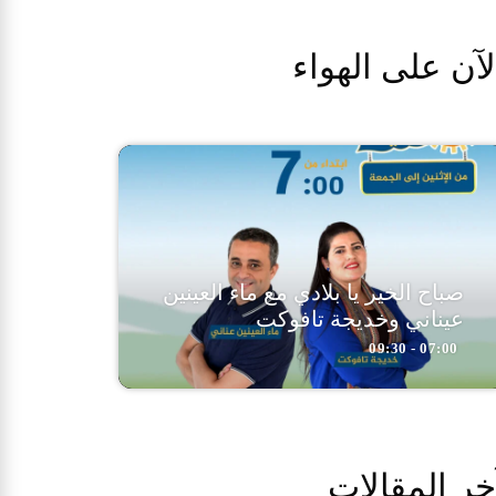
لآن على الهواء
صباح الخير يا بلادي مع ماء العينين
عيناني وخديجة تافوكت
07:00 - 09:30
خر المقالات