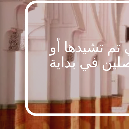
 تم تشيدها أو
صلين في بداية