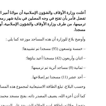
أعلنت وزارة الأوقاف والشؤون الإسلامية أن مولانا أمير 
تفضل فأمر بأن تفتح في وجه المصلين في بداية شهر رمضان 
مسجدا
.
وأوضح بلاغ للوزارة أن هذه المساجد موزعة كما يلي :
– خمسة وتسعون (95) مسجدا تم تشييدها؛
– اثنان وأربعون (42) مسجدا أعيد بناؤها؛
– ثمانية (8) مساجد أثرية تم ترميمها؛
– أحد عشر (11) مسجدا تم إصلاحها.
وحسب البلاغ، تبلغ الطاقة الاستيعابية لمجموع هذه المساجد 160.000 مصل ومصلية، وكلفتها الإجمالية 647,3 مليون
كما أذن أعزه الله، يضيف المصدر ذاته، بفتح مسجد محمد