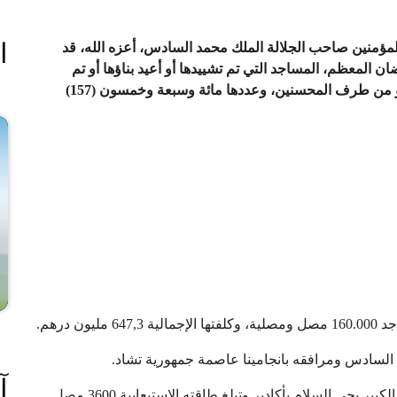
ا
المؤمنين صاحب الجلالة الملك محمد السادس، أعزه الله، قد
المعظم، المساجد التي تم تشييدها أو أعيد بناؤها أو تم
ترميمها، من طرف وزارة الأوقاف والشؤون الإسلامية، أو من طرف المحسنين، وعددها مائة وسبعة وخمسون (157)
 درهم.
 السادس ومرافقه بانجامينا عاصمة جمهورية تشاد.
آ
وتفضل جلالته بإطلاق اسم الجلالة الشريفة على المسجد الكبير بحي السلام بأكادير وتبلغ طاقته الاستيعابية 3600 مصل