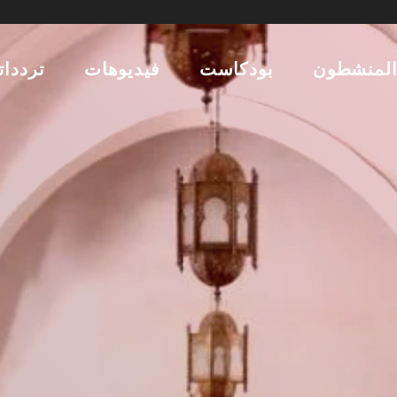
لمنشطون
بودكاست
فيديوهات
تردداتن