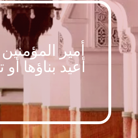
أمير المؤمنين 
أعيد بناؤها أو