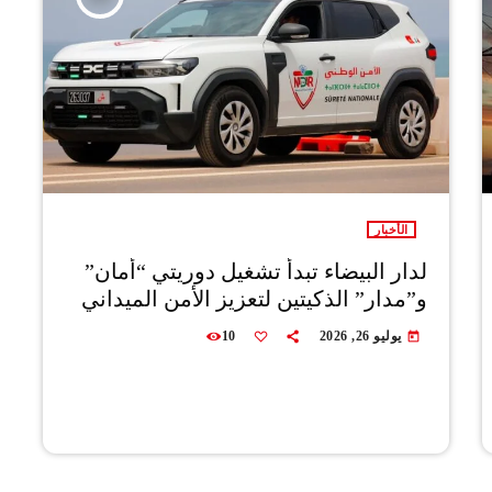
الأخبار
لدار البيضاء تبدأ تشغيل دوريتي “أمان”
و”مدار” الذكيتين لتعزيز الأمن الميداني
يوليو 26, 2026
10
today