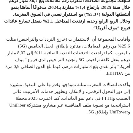
سجّلت مجموعة اتصالات المغرب رقم معاملات بلغ
36,7
مليار درهم
خلال سنة
2025
، بارتفاع
1,4%
مقارنة بـ2024، مدفوعًا أساسًا بنمو
أنشطتها الدولية
(+5,3%)
مع استقرار نسبي في السوق المغربية.
وخلال الربع الرابع وحده، ارتفعت المداخيل
2,1%
بفضل تسارع عائدات
فروع “موف أفريكا
”.
وأفادت المجموعة أن الاستثمارات (خارج الترددات والتراخيص) مثلت
25,6% من رقم المعاملات، متأثرة بإطلاق الجيل الخامس (5G)
بالمغرب. كما تراجعت التدفقات النقدية الصافية 11% إلى 8,02 مليار
درهم بفعل كلفة تراخيص 5G وتجديد التراخيص لدى فروع “موف
أفريكا” بأثر نقدي بلغ 3 مليارات درهم، فيما بلغ الدين الصافي 0,9 مرة
من EBITDA.
وأكدت اتصالات المغرب متانة نموذجها وقدرتها على التنفيذ، مشيرة
إلى دور التحول الرقمي، والابتكار، وتطوير خدمات الأنترنيت عالي
الصبيب وFTTH في دعم نمو العائدات. كما اعتبرت 2025 محطة
استراتيجية مع تسوية ملف المنافسة عبر مشاريع مشتركة UniFiber
وUniTower وإطلاق 5G.