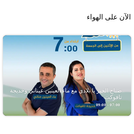
الآن على الهواء
صباح الخير يا بلادي مع ماء العينين عيناني وخديجة
تافوكت
07:00 - 09:00