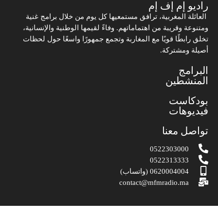
راديو إم إف إم
العائلة المغربية، ترافق مستمعيها كل يوم من خلال برامج غنية
ومتنوعة وقريبة من اهتماماتهم. وفاءً لقيمها الوطنية والإنسانية،
تخلق رابطًا قويًا مع المغاربة وتجمع جمهورًا واسعًا حول لحظات
أصيلة ومشتركة.
البرامج
المنشطين
بودكاست
فيديوهات
تواصل معنا
0522303000
0522313333
0620004004 (واتساب)
contact@mfmradio.ma