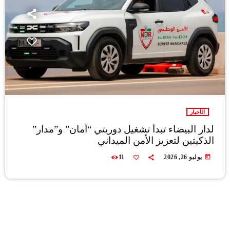
الأخبار
لدار البيضاء تبدأ تشغيل دوريتي “أمان” و”مدار”
الذكيتين لتعزيز الأمن الميداني
today
يوليو 26, 2026
11