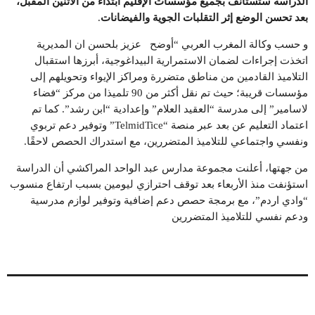
الدراسة ستُستأنف بجميع مؤسسات الإقليم ابتداءً من الاثنين المقبل،
بعد تحسن الوضع إثر التقلبات الجوية والفيضانات
.
و حسب وكالة المغرب العربي “أوضح عزيز بلحسن ان المديرية
اتخذت إجراءات لضمان الاستمرارية البيداغوجية، أبرزها استقبال
التلاميذ القادمين من مناطق متضررة ومراكز الإيواء وتحويلهم إلى
مؤسسات قريبة؛ حيث تم نقل أكثر من 90 تلميذا من مركز “فضاء
لاسامير” إلى مدرسة “العقيد العلام” وإعدادية “ابن رشد”. كما تم
اعتماد التعليم عن بعد عبر منصة “TelmidTice” وتوفير دعم تربوي
ونفسي واجتماعي للتلاميذ المتضررين، مع استدراك الحصص لاحقًا.
من جهتها، أعلنت مجموعة مدارس عبد الواحد المراكشي أن الدراسة
استؤنفت منذ الأربعاء بعد توقف احترازي ليومين بسبب ارتفاع منسوب
“وادي اردم”، مع برمجة حصص دعم إضافية وتوفير لوازم مدرسية
ودعم نفسي للتلاميذ المتضررين