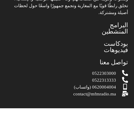
تخلق رابطًا قويًا مع المغاربة وتجمع جمهورًا واسعًا حول لحظات
أصيلة ومشتركة.
البرامج
المنشطين
بودكاست
فيديوهات
تواصل معنا
0522303000
0522313333
0620004004 (واتساب)
contact@mfmradio.ma