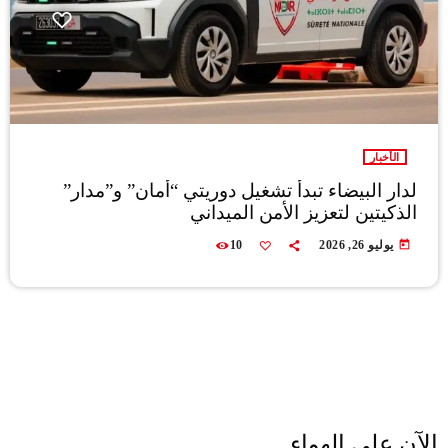
الأخبار
لدار البيضاء تبدأ تشغيل دوريتي “أمان” و”مدار”
الذكيتين لتعزيز الأمن الميداني
today
يوليو 26, 2026
10
الآن على الهواء