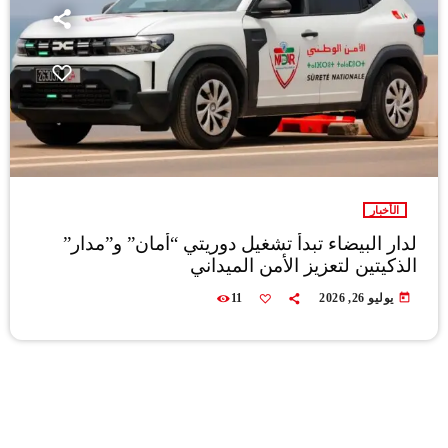
الأخبار
لدار البيضاء تبدأ تشغيل دوريتي “أمان” و”مدار”
الذكيتين لتعزيز الأمن الميداني
today
يوليو 26, 2026
11