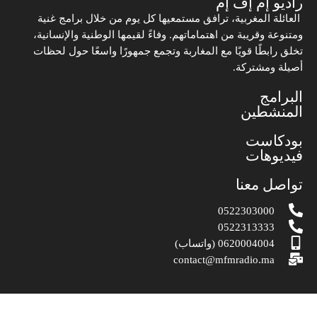
راديو إم إف إم
العائلة المغربية، ترافق مستمعيها كل يوم من خلال برامج غنية
ومتنوعة وقريبة من اهتماماتهم. وفاءً لقيمها الوطنية والإنسانية،
تخلق رابطًا قويًا مع المغاربة وتجمع جمهورًا واسعًا حول لحظات
أصيلة ومشتركة.
البرامج
المنشطين
بودكاست
فيديوهات
تواصل معنا
0522303000
0522313333
0620004004 (واتساب)
contact@mfmradio.ma