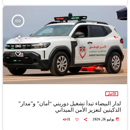
insert_link
الأخبار
لدار البيضاء تبدأ تشغيل دوريتي “أمان” و”مدار”
الذكيتين لتعزيز الأمن الميداني
today
يوليو 26, 2026
11