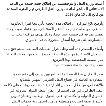
أعلنت وزارة النقل واللوجيستيك عن إطلاق حصة جديدة من الدعم
الاستثنائي المباشر لفائدة مهنيي النقل الطرقي تهم الفترة الممتدة
من فاتح إلى 15 ماي 2026
.
وأوضح بلاغ للوزارة أن إطلاق هذه الحصة يأتي تبعا لقرار الحكومة
القاضي بمواصلة تقديم هذا الدعم الاستثنائي، مع اعتماد صيغة جديدة
تقضي بصرفه كل خمسة عشر يوما، وذلك بهدف مواكبة التغيرات
المتسارعة التي تعرفها أسعار المحروقات في الأسواق.
وأضاف المصدر ذاته أنه، وعلى غرار العمليات السابقة، سيتم فتح باب
التسجيل للاستفادة من هذه الحصة الجديدة ابتداء من يوم غد الثلاثاء
عبر المنصة المخصصة لهذا الغرض:
https://mouakaba.transport.gov.ma
وذكر البلاغ أن هذا الدعم المقدم للمهنيين يهدف إلى دعم صمود
المقاولات العاملة في قطاع النقل الطرقي المهني للبضائع
والأشخاص، من خلال الحد من آثار ارتفاع أثمنة المحروقات على تكلفة
النقل الطرقي، في ظل استمرار ارتفاع أسعار المواد البترولية في
الأسواق الدولية وانعكاساتها على السوق الوطنية، وضمان تموين
الأسواق صفة اعتيادية ومنتظمة وتأمين استمرارية خدمات النقل