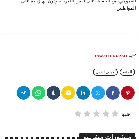
العمومي، مع الحفاظ على نفس التعريفة ودون أي زيادة على
المواطنين
كتبه:
JAWAD ERRAMI
الدعم
مهني النقل
email
قيّمها
منشورات مشابهة