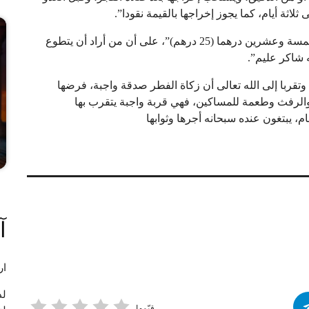
ثلاثة أيام، كما يجوز إخراجها بالقيمة نقودا”.
وأضاف أنه “تم تحديد القيمة هذا العام 1447 هـ في مبلغ خمسة وعشرين درهما (25 درهم)”، على أن من أراد أن يتطوع
ه شاكر عليم”.
تقربا إلى الله تعالى أن زكاة الفطر صدقة واجبة، فرضها
والرفث وطعمة للمساكين، فهي قربة واجبة يتقرب بها
 يبتغون عنده سبحانه أجرها وثوابها
آ
ار
لد
قيّمها