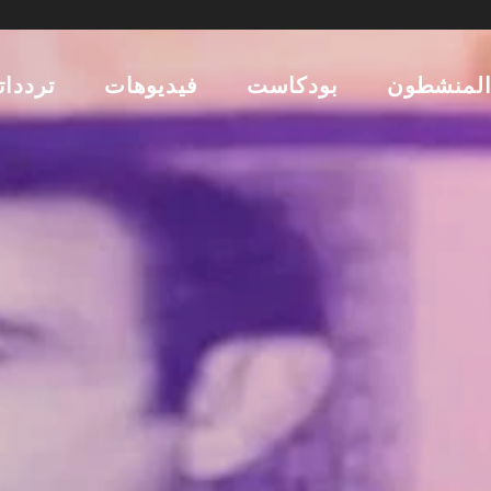
لمنشطون
بودكاست
فيديوهات
تردداتن