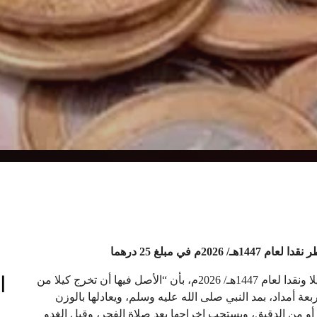
 في مبلغ 25 درهما
ا
وذكر المجلس، في رأيه في شأن زكاة الفطر ومقدارها كيلا ونقدا لعام 1447هـ/ 2026م، بأن “الأصل فيها أن تخرج كيلا من
ة أمداد، بمد النبي صلى الله عليه وسلم، ويعادلها بالوزن
ام) من حبوب الزرع أو من الدقيق، ويستحب إخراجها بعد صلاة الفجر، وقبل الغدو