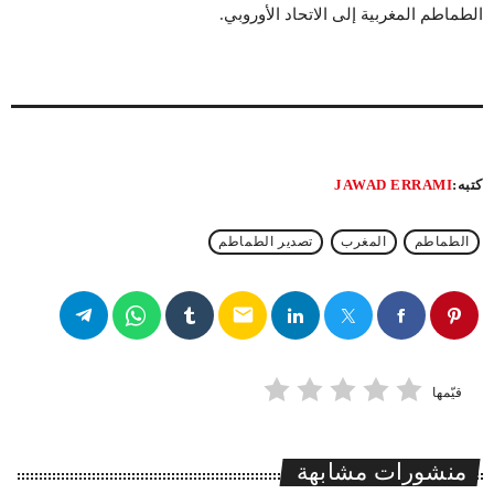
الطماطم المغربية إلى الاتحاد الأوروبي.
كتبه:
JAWAD ERRAMI
الطماطم
المغرب
تصدير الطماطم
email
قيّمها
منشورات مشابهة