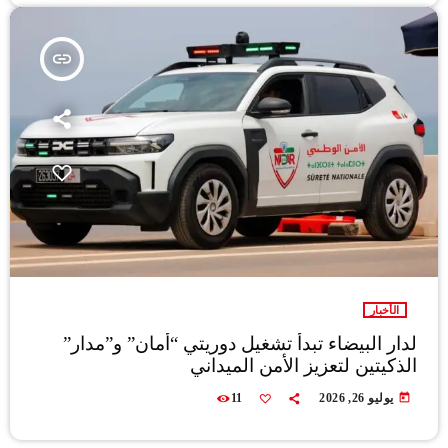
insert_link
الأخبار
لدار البيضاء تبدأ تشغيل دوريتي “أمان” و”مدار”
الذكيتين لتعزيز الأمن الميداني
today
يوليو 26, 2026
11