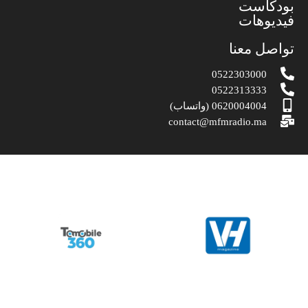
بودكاست
فيديوهات
تواصل معنا
0522303000
0522313333
0620004004 (واتساب)
contact@mfmradio.ma