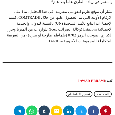
واستمر في زيادة الفارق عاماً بعد عام”
يشار أن موقع هارتو انفو بني مقارنته في هذا التحليل، بناءً على
الأرقام الأولية التي تم الحصول عليها من خلال COMTRADE، قسم
الإحصاءات التابع للأمم المتحدة (UN) بالنسبة للدول، والخدمة
الإحصائية Estacom (وكالة الضرائب Icex) للواردات من ألميريا وجزر
الكناري، بموجب الرمز 0702 (طماطم طازجة أو مبردة) من التعريفة
المتكاملة للمجموعات الأوروبية – TARIC.
كتبه:
JAWAD ERRAMI
الطماطم
تصدير الطماطم
email