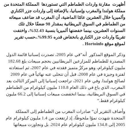
أظهرت مقارنة واردات الطماطم التي تستوردها المملكة المتحدة من
مملكة هولندا والمغرب وإسبانيا، بالإضافة إلى واردات جزر الكناري
وألميريا خلال العشرين عامًا الماضية، أن المغرب قد ضاعف مبيعاته
من الطماطم في السوق البريطانية بمقدار 98 ضعفًا خلال تلك
السنوات العشرين، بينما خفضتها ألميريا بنسبة 32.43%، واختفت
تقريبًا واردات جزر الكناري بانخفاض قدره 99.95
%.
،حسب تقرير
لموقع
موقع
Hortoinfo .
وذكر الموقع المذكور أنه”في عام 2005، تصدرت إسبانيا قائمة الدول
المصدرة للطماطم للمزارعين البريطانيين بحجم مبيعات بلغ 182.68
مليون كيلوغرام، وهو مركزٌ متميز فقدته في عام 2007، ثم استعادته
لفترة وجيزة في عام 2008، قبل أن تتخلى عنه نهائياً في عام 2009
لصالح هولندا. وفي عام 2021، تراجعت إسبانيا إلى المركز الثالث بعد
المغرب، الذي باع في ذلك العام 110.8 مليون كيلوغرام من الطماطم
في السوق البريطانية، بينما انخفضت مبيعات إسبانيا إلى 66.2 مليون
كيلوغرام فقط.”
وأضاف التقرير أن” صادرات المغرب من الطماطم إلى المملكة
المتحدة شهدت نموًا ملحوظًا، إذ ارتفعت من 1.4 مليون كيلوغرام عام
2005 إلى 134.8 مليون كيلوغرام عام 2024. بل وتجاوزت مبيعاتها