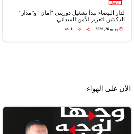
الأخبار
لدار البيضاء تبدأ تشغيل دوريتي “أمان” و”مدار”
الذكيتين لتعزيز الأمن الميداني
today
يوليو 26, 2026
11
الآن على الهواء