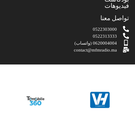
فيديوهات
تواصل معنا
0522303000
0522313333
0620004004 (واتساب)
contact@mfmradio.ma