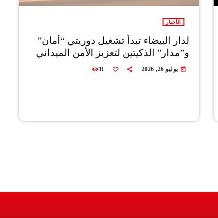
الأخبار
لدار البيضاء تبدأ تشغيل دوريتي “أمان”
و”مدار” الذكيتين لتعزيز الأمن الميداني
يوليو 26, 2026
11
today