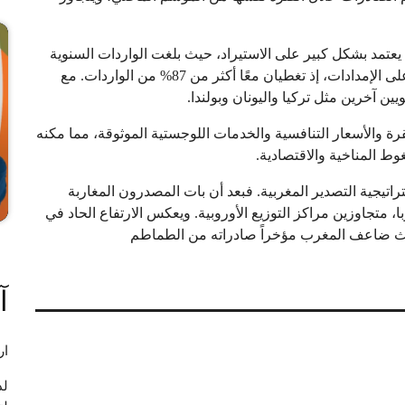
عتمد بشكل كبير على الاستيراد، حيث بلغت الواردات السنوية
21800 طن في موسم 2024/2025. تهيمن هولندا وإسبانيا على الإمدادات، إذ تغطيان معًا أكثر من 87% من الواردات. مع
ن آخرين مثل تركيا واليونان وبولندا.
 والأسعار التنافسية والخدمات اللوجستية الموثوقة، مما مكنه
ط المناخية والاقتصادية.
ستراتيجية التصدير المغربية. فبعد أن بات المصدرون المغاربة
 متجاوزين مراكز التوزيع الأوروبية. ويعكس الارتفاع الحاد في
، حيث ضاعف المغرب مؤخراً صادراته من الطماطم
آ
ار
لد