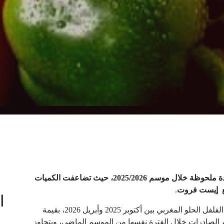
شهدت صادرات المغرب من الفلفل الحلو إلى النرويج زيادة ملحوظة خلال موسم 2025/2026، حيث تضاعفت الكميات
وقع إيست فروت
.
ا
وحسب تقرير للموقع فقد”استوردت النرويج 620 طنًا من الفلفل الحلو المغربي بين أكتوبر 2025 وأبريل 2026، بقيمة
ولار أمريكي. ويمثل هذا 2.3 ضعف حجم الصادرات خلال الفترة نفسها من الموسم الماضي، ويتجاوز