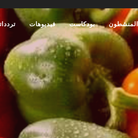
لمنشطون
بودكاست
فيديوهات
تردداتن