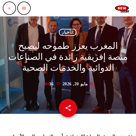
pause
menu
الأخبار
المغرب يعزز طموحه ليصبح
منصة إفريقية رائدة في الصناعات
الدوائية والخدمات الصحية
مايو 20, 2026
16
today
share
email