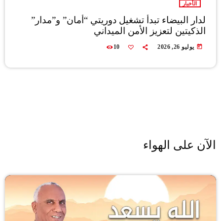
الأخبار
لدار البيضاء تبدأ تشغيل دوريتي “أمان” و”مدار”
الذكيتين لتعزيز الأمن الميداني
today
يوليو 26, 2026
10
الآن على الهواء