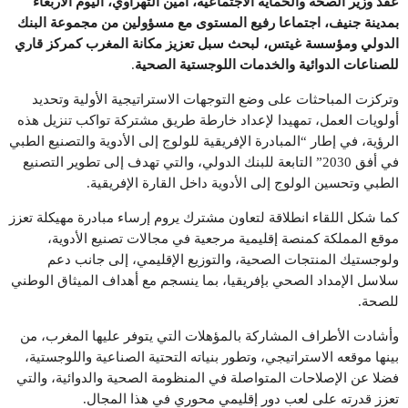
عقد وزير الصحة والحماية الاجتماعية، أمين التهراوي، اليوم الأربعاء
بمدينة جنيف، اجتماعا رفيع المستوى مع مسؤولين من مجموعة البنك
الدولي ومؤسسة غيتس، لبحث سبل تعزيز مكانة المغرب كمركز قاري
للصناعات الدوائية والخدمات اللوجستية الصحية
.
وتركزت المباحثات على وضع التوجهات الاستراتيجية الأولية وتحديد
أولويات العمل، تمهيدا لإعداد خارطة طريق مشتركة تواكب تنزيل هذه
الرؤية، في إطار “المبادرة الإفريقية للولوج إلى الأدوية والتصنيع الطبي
في أفق 2030” التابعة للبنك الدولي، والتي تهدف إلى تطوير التصنيع
الطبي وتحسين الولوج إلى الأدوية داخل القارة الإفريقية.
كما شكل اللقاء انطلاقة لتعاون مشترك يروم إرساء مبادرة مهيكلة تعزز
موقع المملكة كمنصة إقليمية مرجعية في مجالات تصنيع الأدوية،
ولوجستيك المنتجات الصحية، والتوزيع الإقليمي، إلى جانب دعم
سلاسل الإمداد الصحي بإفريقيا، بما ينسجم مع أهداف الميثاق الوطني
للصحة.
وأشادت الأطراف المشاركة بالمؤهلات التي يتوفر عليها المغرب، من
بينها موقعه الاستراتيجي، وتطور بنياته التحتية الصناعية واللوجستية،
فضلا عن الإصلاحات المتواصلة في المنظومة الصحية والدوائية، والتي
تعزز قدرته على لعب دور إقليمي محوري في هذا المجال.