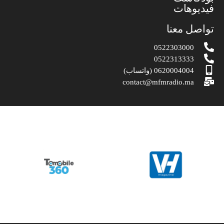
فيديوهات
تواصل معنا
0522303000
0522313333
0620004004 (واتساب)
contact@mfmradio.ma