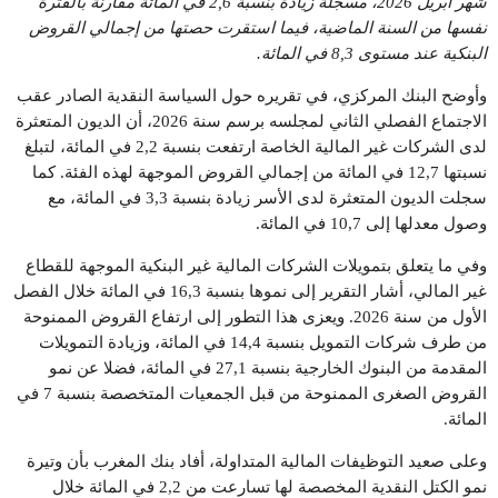
شهر أبريل 2026، مسجلة زيادة بنسبة 2,6 في المائة مقارنة بالفترة
نفسها من السنة الماضية، فيما استقرت حصتها من إجمالي القروض
البنكية عند مستوى 8,3 في المائة
.
وأوضح البنك المركزي، في تقريره حول السياسة النقدية الصادر عقب
الاجتماع الفصلي الثاني لمجلسه برسم سنة 2026، أن الديون المتعثرة
لدى الشركات غير المالية الخاصة ارتفعت بنسبة 2,2 في المائة، لتبلغ
نسبتها 12,7 في المائة من إجمالي القروض الموجهة لهذه الفئة. كما
سجلت الديون المتعثرة لدى الأسر زيادة بنسبة 3,3 في المائة، مع
وصول معدلها إلى 10,7 في المائة.
وفي ما يتعلق بتمويلات الشركات المالية غير البنكية الموجهة للقطاع
غير المالي، أشار التقرير إلى نموها بنسبة 16,3 في المائة خلال الفصل
الأول من سنة 2026. ويعزى هذا التطور إلى ارتفاع القروض الممنوحة
من طرف شركات التمويل بنسبة 14,4 في المائة، وزيادة التمويلات
المقدمة من البنوك الخارجية بنسبة 27,1 في المائة، فضلا عن نمو
القروض الصغرى الممنوحة من قبل الجمعيات المتخصصة بنسبة 7 في
المائة.
وعلى صعيد التوظيفات المالية المتداولة، أفاد بنك المغرب بأن وتيرة
نمو الكتل النقدية المخصصة لها تسارعت من 2,2 في المائة خلال