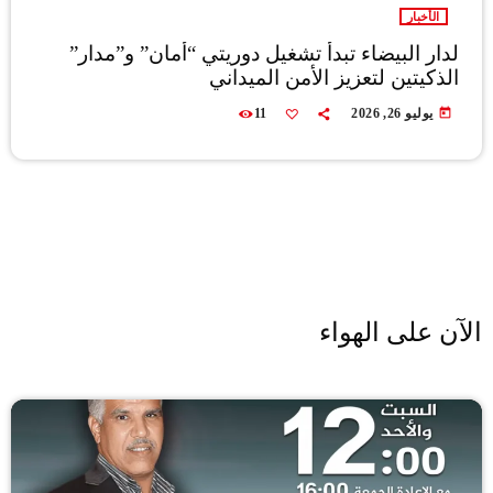
الأخبار
لدار البيضاء تبدأ تشغيل دوريتي “أمان” و”مدار”
الذكيتين لتعزيز الأمن الميداني
today
يوليو 26, 2026
11
الآن على الهواء