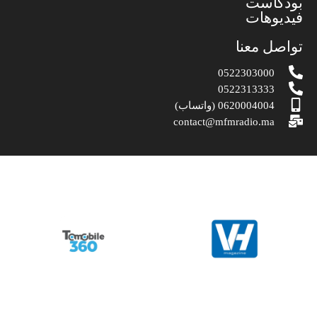
بودكاست
فيديوهات
تواصل معنا
0522303000
0522313333
0620004004 (واتساب)
contact@mfmradio.ma