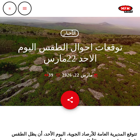
pause
menu
الأخبار
توقعات احوال الطقس اليوم
الاحد 22مارس
مارس 22, 2026
39
today
share
email
تتوقع المديرية العامة للأرصاد الجوية، اليوم الأحد، أن يظل الطقس