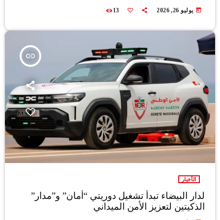
today
يوليو 26, 2026
13
insert_link
الأخبار
لدار البيضاء تبدأ تشغيل دوريتي “أمان” و”مدار”
الذكيتين لتعزيز الأمن الميداني