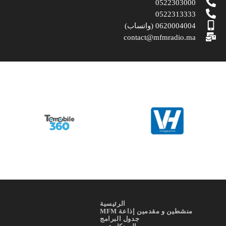
0522303000
0522313333
0620004004 (واتساب)
contact@mfmradio.ma
الرئيسية
منشطين و مقدمين إذاعة MFM
جدول البرامج