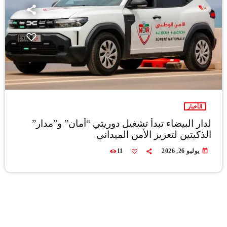
الأخبار
لدار البيضاء تبدأ تشغيل دوريتي “أمان” و”مدار”
الذكيتين لتعزيز الأمن الميداني
today
يوليو 26, 2026
11