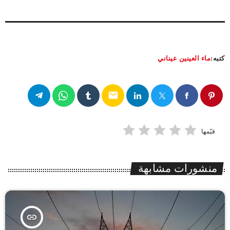
كتبه:
ماء العينين عيناني
email
قيّمها
منشورات مشابهة
insert_link