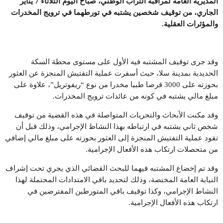
المديرية العامة لمراقبة التراب الوطني، صباح اليوم الثلاثاء 7 يناير
الجاري، من توقيف شخصين يشتبه في تورطهما في ترويج المخدرات
والمؤثرات العقلية.
وقد جرى توقيف المشتبه فيه الأول على مستوى محطة السكة
الحديدية بمدينة سلا، حيث أسفرت عملية التفتيش المنجزة عن العثور
بحوزته على 3000 قرصا طبيا مخدرا من نوع “ريفوتريل”، علاوة على
مبلغ مالي يشتبه في كونه من عائدات ترويج المخدرات.
وقد مكنت الأبحاث والتحريات المتواصلة في هذه القضية من توقيف
شخص ثاني يشتبه في ارتباطه بهذا النشاط الإجرامي، وذلك قبل أن
تقود عملية التفتيش المنجزة إلى العثور بحوزته على مبلغ مالي إضافي
من متحصلات ارتكاب هذه الأفعال الإجرامية.
وقد تم إخضاع المشتبه فيهما للبحث القضائي الذي يجري تحت إشراف
النيابة العامة المختصة، وذلك لتحديد باقي الامتدادات المحتملة لهذا
النشاط الإجرامي، وكذا توقيف باقي المتورطين المفترضين في
ارتكاب هذه الأفعال الإجرامية.