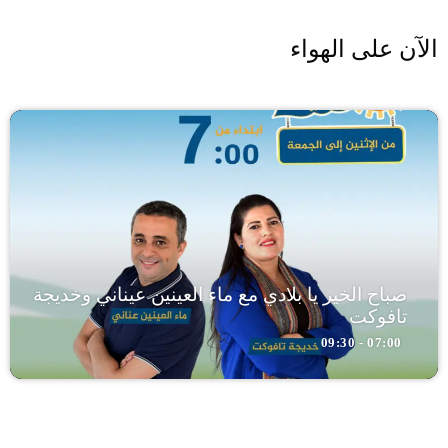
الآن على الهواء
صباح الخير يا بلادي مع ماء العينين عيناني وخديجة
تافوكت
07:00 - 09:30