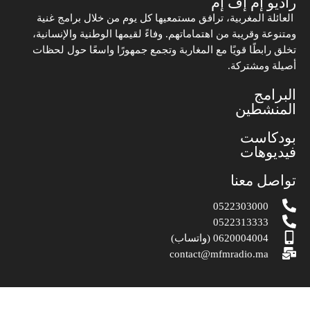
راديو إم إف إم
العائلة المغربية، ترافق مستمعيها كل يوم من خلال برامج غنية
ومتنوعة وقريبة من اهتماماتهم. وفاءً لقيمها الوطنية والإنسانية،
تخلق رابطًا قويًا مع المغاربة وتجمع جمهورًا واسعًا حول لحظات
أصيلة ومشتركة.
البرامج
المنشطين
بودكاست
فيديوهات
تواصل معنا
0522303000
0522313333
0620004004 (واتساب)
contact@mfmradio.ma