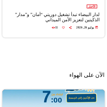
الأخبار
لدار البيضاء تبدأ تشغيل دوريتي “أمان” و”مدار”
الذكيتين لتعزيز الأمن الميداني
today
يوليو 26, 2026
11
الآن على الهواء