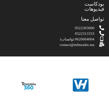
بودكاست
فيديوهات
تواصل معنا
0522303000
0522313333
0620004004 (واتساب)
contact@mfmradio.ma