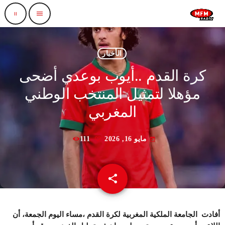
pause
menu
الأخبار
كرة القدم ..أيوب بوعدي أضحى
مؤهلا لتمثيل المنتخب الوطني
المغربي
مايو 16, 2026
111
today
share
email
أفادت الجامعة الملكية المغربية لكرة القدم ،مساء اليوم الجمعة، أن