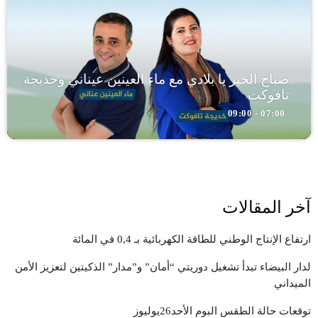
صباح الخير يا بلادي مع ماء العينين عيناني وخديجة
تافوكت
07:00 - 09:00
آخر المقالات
ارتفاع الإنتاج الوطني للطاقة الكهربائية بـ 0,4 في المائة
لدار البيضاء تبدأ تشغيل دوريتي “أمان” و”مدار” الذكيتين لتعزيز الأمن
الميداني
توقعات حالة الطقس البوم الأحد26يوليوز