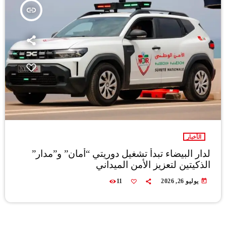
insert_link
الأخبار
لدار البيضاء تبدأ تشغيل دوريتي “أمان” و”مدار”
الذكيتين لتعزيز الأمن الميداني
today
يوليو 26, 2026
11