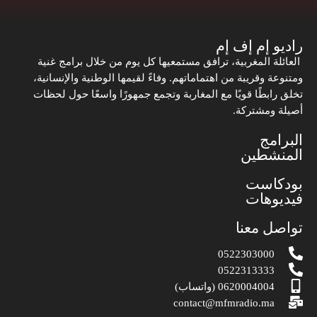
راديو إم إف إم
العائلة المغربية، ترافق مستمعيها كل يوم من خلال برامج غنية
ومتنوعة وقريبة من اهتماماتهم. وفاءً لقيمها الوطنية والإنسانية،
تخلق رابطًا قويًا مع المغاربة وتجمع جمهورًا واسعًا حول لحظات
أصيلة ومشتركة.
البرامج
المنشطين
بودكاست
فيديوهات
تواصل معنا
0522303000
0522313333
0620004004 (واتساب)
contact@mfmradio.ma