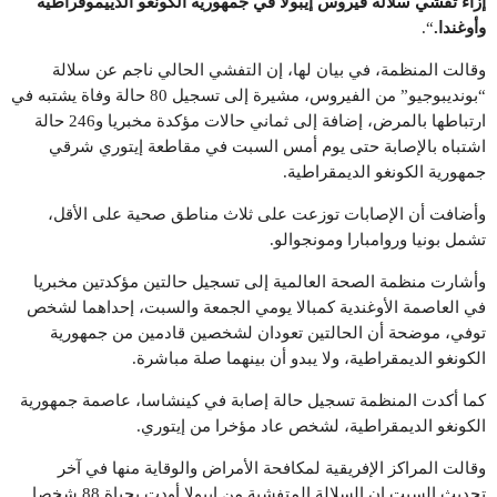
إزاء تفشي سلالة فيروس إيبولا في جمهورية الكونغو الدييموقراطية
وأوغندا
.
“.
وقالت المنظمة، في بيان لها، إن التفشي الحالي ناجم عن سلالة
“بونديبوجيو” من الفيروس، مشيرة إلى تسجيل 80 حالة وفاة يشتبه في
ارتباطها بالمرض، إضافة إلى ثماني حالات مؤكدة مخبريا و246 حالة
اشتباه بالإصابة حتى يوم أمس السبت في مقاطعة إيتوري شرقي
جمهورية الكونغو الديمقراطية.
وأضافت أن الإصابات توزعت على ثلاث مناطق صحية على الأقل،
تشمل بونيا وروامبارا ومونجوالو.
وأشارت منظمة الصحة العالمية إلى تسجيل حالتين مؤكدتين مخبريا
في العاصمة الأوغندية كمبالا يومي الجمعة والسبت، إحداهما لشخص
توفي، موضحة أن الحالتين تعودان لشخصين قادمين من جمهورية
الكونغو الديمقراطية، ولا يبدو أن بينهما صلة مباشرة.
كما أكدت المنظمة تسجيل حالة إصابة في كينشاسا، عاصمة جمهورية
الكونغو الديمقراطية، لشخص عاد مؤخرا من إيتوري.
وقالت المراكز الإفريقية لمكافحة الأمراض والوقاية منها في آخر
تحديث السبت إن السلالة المتفشية من إيبولا أودت بحياة 88 شخصا