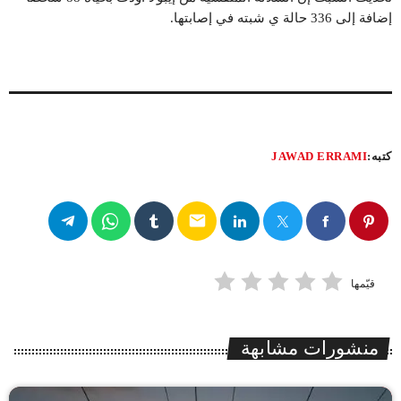
إضافة إلى 336 حالة ي شبته في إصابتها.
كتبه:
JAWAD ERRAMI
email
قيّمها
منشورات مشابهة