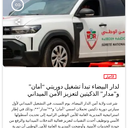
insert_link
الأخبار
لدار البيضاء تبدأ تشغيل دوريتي “أمان”
و”مدار” الذكيتين لتعزيز الأمن الميداني
شرعت ولاية أمن الدار البيضاء، يوم السبت، في التشغيل الميداني لأول
سيارتي دورية ذكيتين تحملان اسمي "أمان" و**"مدار"**، وذلك في إطار
استراتيجية المديرية العامة للأمن الوطني الرامية إلى تحديث أسطولها
الأمني وتوظيف أحدث التقنيات لتعزيز فعالية التدخلات الميدانية والرفع من
جودة الخدمات الأمنية. وأوضحت المديرية العامة للأمن الوطني أن دورية