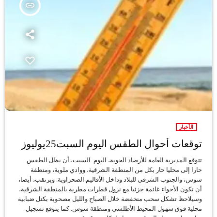
insert_link
الأخبار
توقعات أحوال الطقس اليوم السبت25يوليوز
تتوقع المديرية العامة للأرصاد الجوية، اليوم السبت، أن يظل الطقس
حارا إلى محليا حار بكل من المنطقة الشرقية، ووادي ملوية، ومنطقة
سوس، والجنوب الشرقي للبلاد وداخل الأقاليم الصحراوية. ويرتقب، أيضا،
أن تكون الأجواء غائمة جزئيا مع نزول قطرات مطرية بالمنطقة الشرقية،
وسيلاحظ تشكل سحب منخفضة خلال الصباح والليل مصحوبة بكتل ضبابية
محلية فوق سهول المحيط الأطلسي ومنطقة سوس. كما يتوقع تسجيل