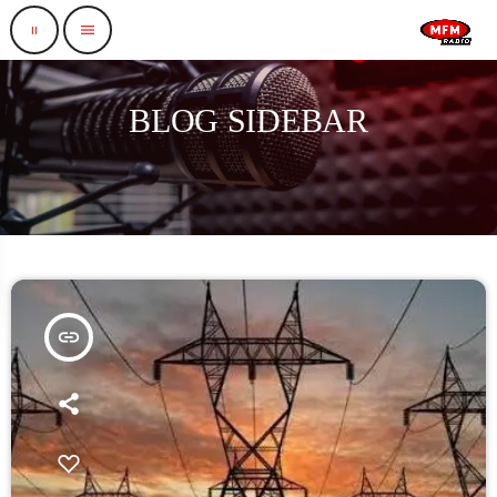
pause
menu
BLOG SIDEBAR
insert_link