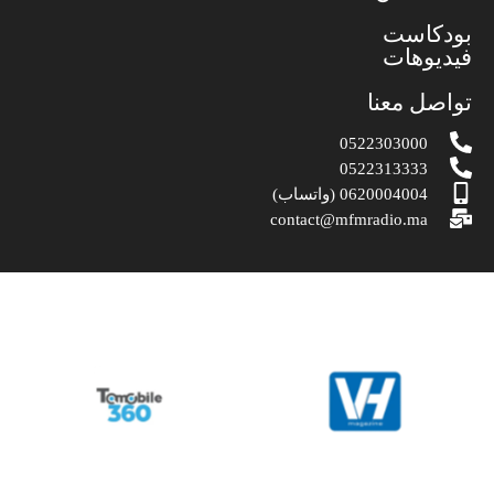
بودكاست
فيديوهات
تواصل معنا
0522303000
0522313333
0620004004 (واتساب)
contact@mfmradio.ma