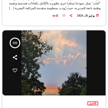
"أمان" تمثل نموذجا مبتكرا جرى تطويره بالكامل بكفاءات هندسية وتقنية
وطنية تابعة للمديرية، حيث زُودت بمنظومة متقدمة للمراقبة البصرية […]
today
يوليو 26, 2026
11
insert_link
الأخبار