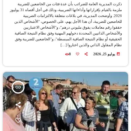
ذكرت المديرية العامة للضرائب بأن عدة فئات من الخاضعين للضريبة
ملزمة بالقيام بإقراراتها وأداءاتها الضريبية، وذلك في أجل أقصاه 31 يوليوز
2026. وأوضحت المديرية، في بلاغات متعلقة بالالتزامات الضريبية
للخاضعين للضريبة، أن هذا الأجل يهم، على الخصوص، "الأشخاص الذين
حققوا رقم معاملات يفوق مليوني درهم"، و"الأشخاص الاعتباريين
والأشخاص الذاتيين المحددة دخولهم المهنية وفق نظام النتيجة الصافية
الحقيقية أو نظام النتيجة الصافية المبسطة"، و"الخاضعين للضريبة وفق
نظام المقاول الذاتي والذين اختاروا […]
today
يوليو 25, 2026
8
insert_link