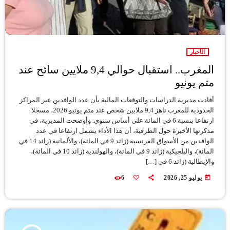
الأخبار
المغرب.. استقبال حوالي 9,4 ملايين سائح عند
متم يونيو
أفادت مديرية الدراسات والتوقعات المالية بأن عدد الوافدين عبر المراكز
الحدودية للمغرب ناهز 9,4 ملايين شخص عند متم يونيو 2026، مسجلا
ارتفاعا بنسبة 6 في المائة على أساس سنوي. وأوضحت المديرية، في
مذكرتها الأخيرة حول الظرفية، أن هذا الأداء يشمل ارتفاعا في عدد
الوافدين من الأسواق الفرنسية (زائد 9 في المائة)، والألمانية (زائد 14 في
المائة)، والبلجيكية (زائد 9 في المائة)، والهولندية (زائد 10 في المائة)،
والإيطالية (زائد 6 في […]
today
يوليو 25, 2026
6