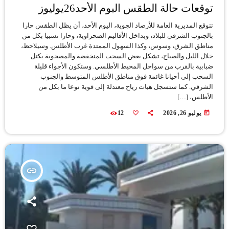
توقعات حالة الطقس البوم الأحد26يوليوز
تتوقع المديرية العامة للأرصاد الجوية، اليوم الأحد، أن يظل الطقس حارا
بالجنوب الشرقي للبلاد، وبداخل الأقاليم الصحراوية، وحارا نسبيا بكل من
مناطق الشرق، وسوس، وكذا السهول الممتدة غرب الأطلس. وسيلاحظ،
خلال الليل والصباح، تشكل بعض السحب المنخفضة والمصحوبة بكتل
ضبابية بالقرب من سواحل المحيط الأطلسي. وستكون الأجواء قليلة
السحب إلى أحيانا غائمة فوق مناطق الأطلس المتوسط والجنوب
الشرقي. كما ستسجل هبات رياح معتدلة إلى قوية نوعا ما بكل من
الأطلس، […]
today
يوليو 26, 2026
12
insert_link