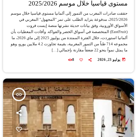
مستوى قياسيا خلال موسم 2025/2026
حققت صادرات المغرب من التمور إلى ألمانيا مستوى قياسيا خلال موسم
2025/2026، مدفوعة بتزايد الطلب على تمر "المجهول" المغربي في
الأسواق الأوروبية، وفق بيانات حديثة نشرتها منصة إيست فروت
(EastFruit) المتخصصة في أسواق الخضر والفواكه. وأفادت المعطيات بأن
ألمانيا استوردت، خلال الفترة الممتدة من يوليوز 2025 إلى ماي 2026، ما
مجموعه 714 طناً من التمور المغربية، بقيمة تجاوزت 4.2 ملايين يورو، وهو
ما يمثل نمواً بنحو 22 ضعفاً مقارنة بإجمالي […]
today
يوليو 23, 2026
8
insert_link