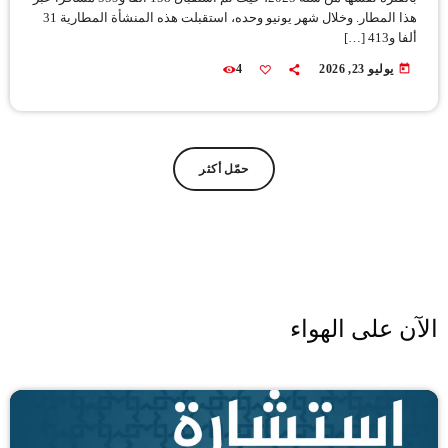
هذا المطار. وخلال شهر يونيو وحده، استقبلت هذه المنشأة المطارية 31
ألفا و413 […]
today
يوليو 23, 2026
4
حمّل أكثر
الآن على الهواء