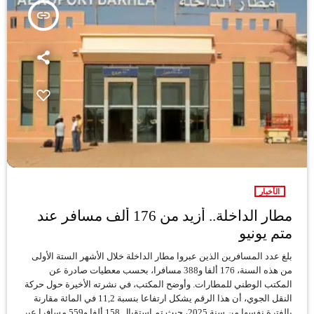
insert_link
الأخبار
مطار الداخلة.. أزيد من 176 ألف مسافر عند
متم يونيو
بلغ عدد المسافرين الذين عبروا مطار الداخلة خلال الأشهر الستة الأولى
من هذه السنة، 176 ألفا و388 مسافرا، بحسب معطيات صادرة عن
المكتب الوطني للمطارات. وأوضح المكتب، في نشرته الأخيرة حول حركة
النقل الجوي، أن هذا الرقم يشكل ارتفاعا بنسبة 11,2 في المائة مقارنة
بالفترة نفسها من سنة 2025، حيث تم استقبال 158 ألفا و559 مسافرا عبر