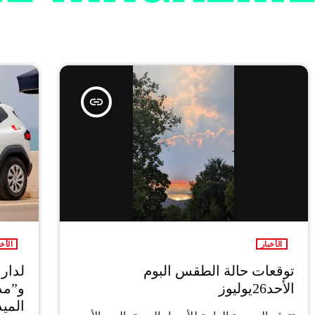
insert_link
الأخبار
الأخب
توقعات حالة الطقس البوم
لدار 
الأحد26يوليوز
و”مدا
الميد