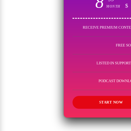
8
$
MONTH
START NOW