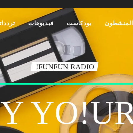
لمنشطون
بودكاست
فيديوهات
تردداتن
FUNFUN RADIO!
OY YOUR