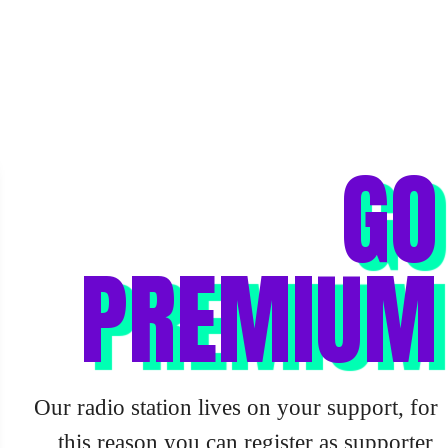
GO
PREMIUM
Our radio station lives on your support, for
this reason you can register as supporter,