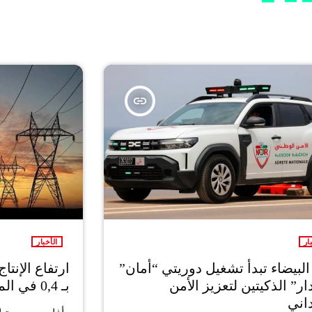
insert_link
ار
الأخبار
البيضاء تبدأ تشغيل دوريتي “أمان”
ارتفاع الإنتا
ر” الذكيتين لتعزيز الأمن
بـ 0,4 في المائة
اني