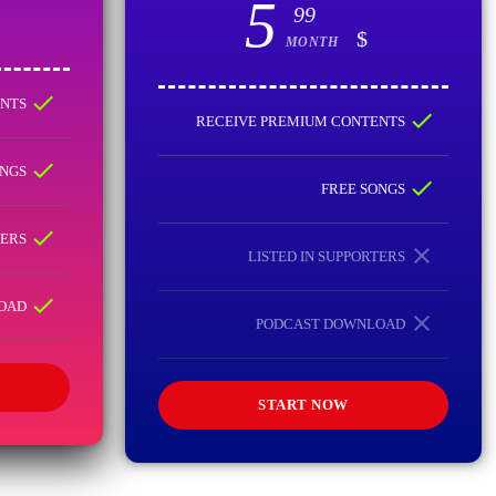
5
99
$
MONTH
check
RECEIVE PREMIUM CONTENTS
check
RECEIVE PREMIUM CONTENTS
check
FREE SONGS
check
FREE SONGS
check
LISTED IN SUPPORTERS
close
LISTED IN SUPPORTERS
check
PODCAST DOWNLOAD
close
PODCAST DOWNLOAD
START NOW