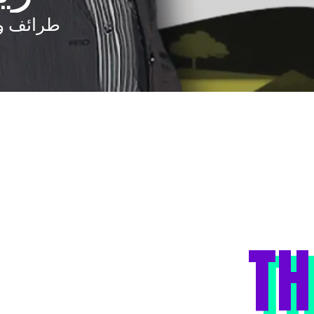
طرائف وح
TH