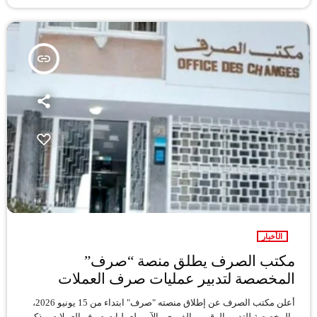
insert_link
الأخبار
مكتب الصرف يطلق منصة “صرف”
المخصصة لتدبير عمليات صرف العملات
أعلن مكتب الصرف عن إطلاق منصته "صرف" ابتداء من 15 يونيو 2026،
والمخصصة للتدبير الرقمي، الفوري والآمن لعمليات صرف العملات. وذكر