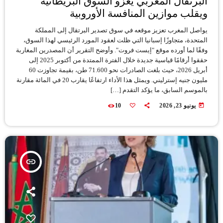
البرتقال المغربي يغزو السوق البريطانية
ويقلب موازين المنافسة الأوروبية
يواصل المغرب تعزيز موقعه في سوق تصدير البرتقال إلى المملكة
المتحدة، متجاوزًا إسبانيا التي ظلت لعقود المورد الرئيسي لهذا السوق،
وفقًا لما أورده موقع "إيست فروت". وأوضح التقرير أن المصدرين المغاربة
حققوا أرقامًا قياسية جديدة خلال الفترة الممتدة من أكتوبر 2025 إلى
أبريل 2026، حيث بلغت الصادرات نحو 71.600 طن، بقيمة تجاوزت 60
مليون جنيه إسترليني. ويمثل هذا الأداء ارتفاعًا يقارب 20 في المائة مقارنة
بالموسم السابق، ما يؤكد التقدم […]
today
يونيو 23, 2026
10
insert_link