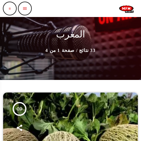
pause
menu
المغرب
33 نتائج / صفحة 1 من 4
insert_link