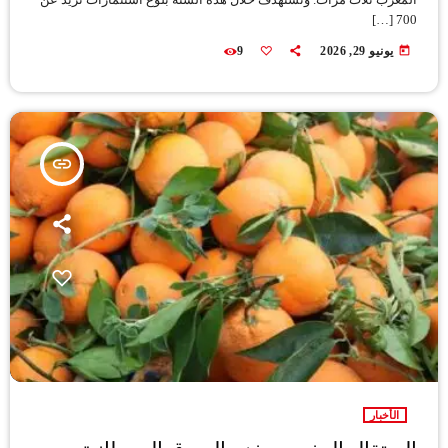
700 […]
today
يونيو 29, 2026
9
insert_link
الأخبار