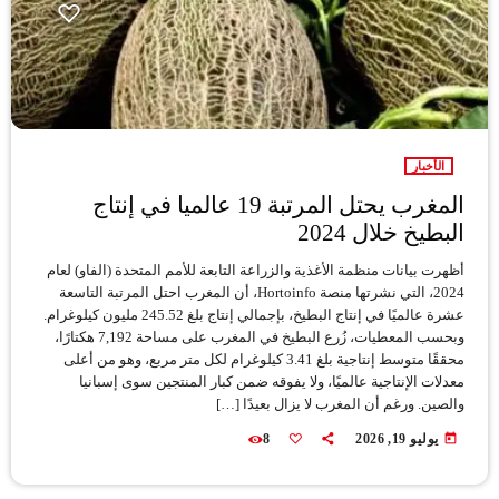
الأخبار
المغرب يحتل المرتبة 19 عالميا في إنتاج
البطيخ خلال 2024
أظهرت بيانات منظمة الأغذية والزراعة التابعة للأمم المتحدة (الفاو) لعام
2024، التي نشرتها منصة Hortoinfo، أن المغرب احتل المرتبة التاسعة
عشرة عالميًا في إنتاج البطيخ، بإجمالي إنتاج بلغ 245.52 مليون كيلوغرام.
وبحسب المعطيات، زُرع البطيخ في المغرب على مساحة 7,192 هكتارًا،
محققًا متوسط إنتاجية بلغ 3.41 كيلوغرام لكل متر مربع، وهو من أعلى
معدلات الإنتاجية عالميًا، ولا يفوقه ضمن كبار المنتجين سوى إسبانيا
والصين. ورغم أن المغرب لا يزال بعيدًا […]
today
يوليو 19, 2026
8