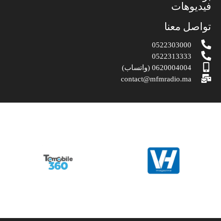
فيديوهات
تواصل معنا
0522303000
0522313333
0620004004 (واتساب)
contact@mfmradio.ma