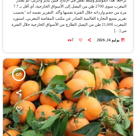
تراجعا هذا الموسم وسط نقص في الإنتاج. فبين يناير وأبريل، لم يصدّر
المغرب سوى 2700 طن من البصل إلى الأسواق الخارجية، أي أقل بـ 7.7
مرة من حجم وارداته خلال الفترة نفسها وأكد التقرير نفسه انه "بحسب
تقرير متتبع التجارة العالمية الصادر عن مكتب المقاصة المغربي، استورد
المغرب 21,600 طن من البصل الطازج من الأسواق الخارجية خلال الفترة
من […]
today
يوليو 14, 2026
7
insert_link