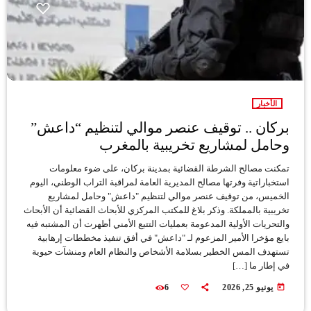
الأخبار
بركان .. توقيف عنصر موالي لتنظيم “داعش”
وحامل لمشاريع تخريبية بالمغرب
تمكنت مصالح الشرطة القضائية بمدينة بركان، على ضوء معلومات
استخباراتية وفرتها مصالح المديرية العامة لمراقبة التراب الوطني، اليوم
الخميس، من توقيف عنصر موالي لتنظيم "داعش" وحامل لمشاريع
تخريبية بالمملكة. وذكر بلاغ للمكتب المركزي للأبحاث القضائية أن الأبحاث
والتحريات الأولية المدعومة بعمليات التتبع الأمني أظهرت أن المشتبه فيه
بايع مؤخرا الأمير المزعوم لـ "داعش" في أفق تنفيذ مخططات إرهابية
تستهدف المس الخطير بسلامة الأشخاص والنظام العام ومنشآت حيوية
في إطار ما […]
today
يونيو 25, 2026
6