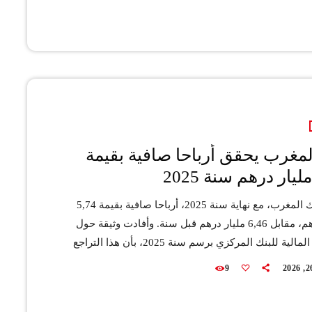
مسجلة انخفاضا طفيفا بنسبة 0,1 في المائة مقارنة بالأسبوع
تفعت بنسبة 22,8 في المائة على أساس […]
لمغرب يحقق أرباحا صافية بقيمة
سجل بنك المغرب، مع نهاية سنة 2025، أرباحا صافية بقيمة 5,74
مليار درهم، مقابل 6,46 مليار درهم قبل سنة. وأفادت وثيقة حول
الوضعية المالية للبنك المركزي برسم سنة 2025، بأن هذا التراجع
لأساس، إلى الأثر المزدوج لانخفاض نتيجة تدبير السياسة
9
النقدية (ناقص 746,63 مليون درهم)، وارتفاع التكاليف العامة
للاستغلال (+1 مليار درهم)، وتراجع النتيجة غير الجارية (ناقص