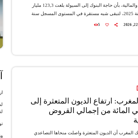
والنقدية والمالية، بأن حاجة البنوك إلى السيولة بلغت 123,3 مليار
درهم سنة 2025، لتبقى شبه مستقرة في المستوى المسجل سنة
2024 وتزايدت بشكل واضح مقارنة بمتوسط 78 مليار درهم
5
المسجل بين 2021 و 2023. وأوضح التقرير بنك المغرب حافظ
على حجم تدخلاته شبه مستقر في 137,8 مليار درهم في سنة
2025، منها 58,7 مليار درهم برسم التسبيقات لمدة 7 أيام، و 53,7
آ
ار
لمغرب: ارتفاع الديون المتعثرة إلى
لد
8 في المائة من إجمالي القروض
لت
ة
تو
المغرب أن الديون المتعثرة واصلت منحاها التصاعدي
وز