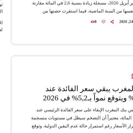
خلال شهر أبريل 2026، مسجلة زيادة بنسبة 2,6 في المائة مقارنة
تو
نفسها من السنة الماضية، فيما استقرت حصتها من
ال
إجمالي القروض البنكية عند مستوى 8,3 في المائة. وأوضح البنك
8
 في تقريره حول السياسة النقدية الصادر عقب الاجتماع
لع
الفصلي الثاني لمجلسه برسم سنة 2026، أن الديون المتعثرة لدى
الشركات غير المالية الخاصة ارتفعت بنسبة 2,2 في المائة، لتبلغ
لمغرب يبقي سعر الفائدة عند
 بنك المغرب الإبقاء على سعر الفائدة الرئيسي عند
 في المائة، معتبراً أن التضخم سيظل في مستويات منسجمة
ار الأسعار رغم استمرار حالة عدم اليقين الدولية. وتوقع