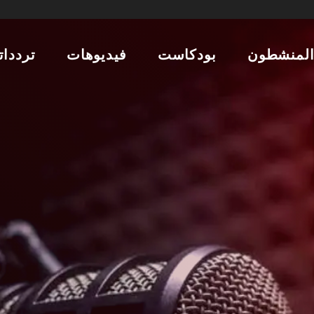
لمنشطون
بودكاست
فيديوهات
تردداتن