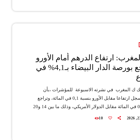
98 مليون درهم). وقد تم تعويض هذه التطورات نتيجة تحسن
لمتأتية […]
لمغرب: ارتفاع الدرهم أمام الأورو
وتراجع بورصة الدار البيضاء بـ4,1% في
ع
 ك المغرب في نشرته الاسبوعة للمؤشرات ،بأن
الدرهم سجل ارتفاعا مقابل الأورو بنسبة 0,1 في المائة، وتراجع
بنسبة 0,8 في المائة مقابل الدولار الأمريكي، وذلك ما بين 14 و20
ري. وأوضح بنك المغرب ،أن الأصول الاحتياطية الرسمية
10
بلغت 466,8 مليار درهم في 15 ماي، لتسجل انخفاضا بنسبة 0,4
في المائة من أسبوع لآخر و ارتفاعا بنسبة 17,8 في المائة على