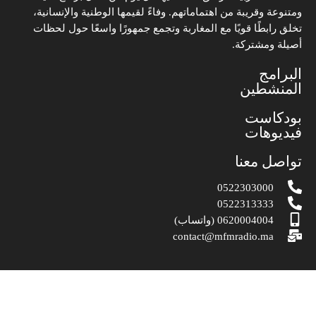
ومتنوعة وقريبة من اهتماماتهم. وفاءً لقيمها الوطنية والإنسانية،
تخلق رابطًا قويًا مع المغاربة وتجمع جمهورًا واسعًا حول لحظات
أصيلة ومشتركة.
البرامج
المنشطين
بودكاست
فيديوهات
تواصل معنا
0522303000
0522313333
0620004004 (واتساب)
contact@mfmradio.ma