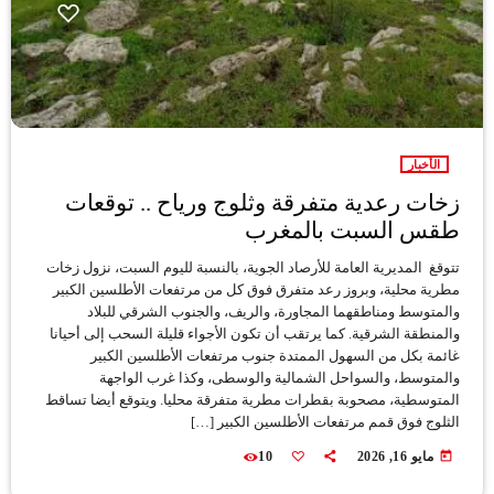
الأخبار
زخات رعدية متفرقة وثلوج ورياح .. توقعات
طقس السبت بالمغرب
تتوقغ المديرية العامة للأرصاد الجوية، بالنسبة لليوم السبت، نزول زخات
مطرية محلية، وبروز رعد متفرق فوق كل من مرتفعات الأطلسين الكبير
والمتوسط ومناطقهما المجاورة، والريف، والجنوب الشرقي للبلاد
والمنطقة الشرقية. كما يرتقب أن تكون الأجواء قليلة السحب إلى أحيانا
غائمة بكل من السهول الممتدة جنوب مرتفعات الأطلسين الكبير
والمتوسط، والسواحل الشمالية والوسطى، وكذا غرب الواجهة
المتوسطية، مصحوبة بقطرات مطرية متفرقة محليا. ويتوقع أيضا تساقط
الثلوج فوق قمم مرتفعات الأطلسين الكبير […]
today
مايو 16, 2026
10