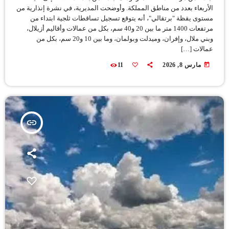
الأربعاء بعدد من مناطق المملكة. وأوضحت المديرية، في نشرة إنذارية من
مستوى يقظة "برتقالي"، أنه يتوقع تسجيل تساقطات ثلجية ابتداء من
مرتفعات 1400 متر ما بين 20 و40 سم، بكل من عمالات وأقاليم أزيلال،
وبني ملال، وإفران، وميدلت وبولمان، وما بين 10 و20 سم، بكل من
عمالات […]
today
مارس 8, 2026
11
insert_link