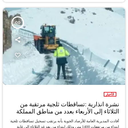
insert_link
الأخبار
نشرة انذارية :تساقطات ثلجية مرتقبة من
الثلاثاء إلى الأربعاء بعدد من مناطق المملكة
أفادت المديرية العامة للأرصاد الجوية بأنه يرتقب تسجيل تساقطات ثلجية
ابتداء من مرتفعات 1400 متر، وذلك ابتداء من بعد غد الثلاثاء إلى غاية