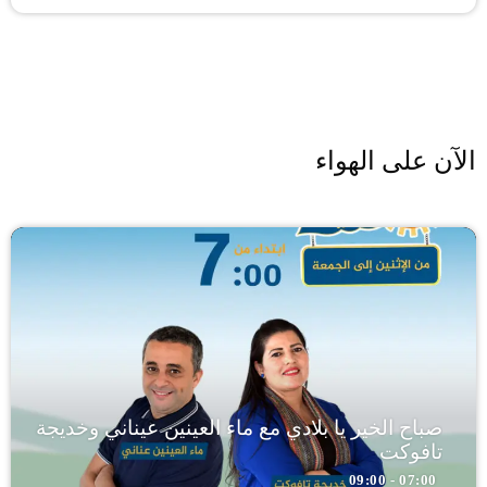
الآن على الهواء
صباح الخير يا بلادي مع ماء العينين عيناني وخديجة
تافوكت
07:00 - 09:00