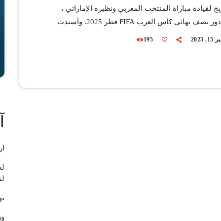
ج لقيادة مباراة المنتخب المغربي ونظيره الإماراتي ،
لحساب دور نصف نهائي كأس العرب FIFA قطر 2025. وأسندت
كام مهمة قيادة هذه المباراة للحكم إسبن إسكاس،
 2025
195
كل من مواطنيه يان إيريك إنغان وإيساك باشيفين، فيما
ر الصيني ما نينغ لشغل مهمة حكم رابع، بالإضافة إلى
شو فَي كحكم خامس. فيما سيقود الإنجليزي جاريد جيليت
]
آ
ار
لد
لت
تو
وز