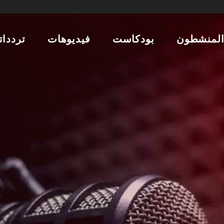
لمنشطون
بودكاست
فيديوهات
تردداتن