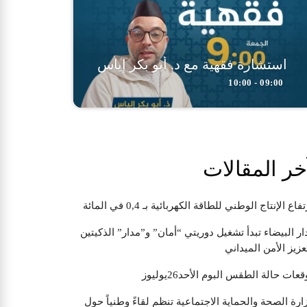
استشارة فقهية مع د. أبو بكر إياس
09:00 - 10:00
خر المقالات
تفاع الإنتاج الوطني للطاقة الكهربائية بـ 0,4 في المائة
ار البيضاء تبدأ تشغيل دوريتي “أمان” و”مدار” الذكيتين
عزيز الأمن الميداني
قعات حالة الطقس البوم الأحد26يوليوز
ارة الصحة والحماية الاجتماعية تنظم لقاءً وطنياً حول