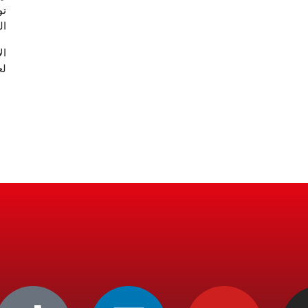
تو
ال
لع