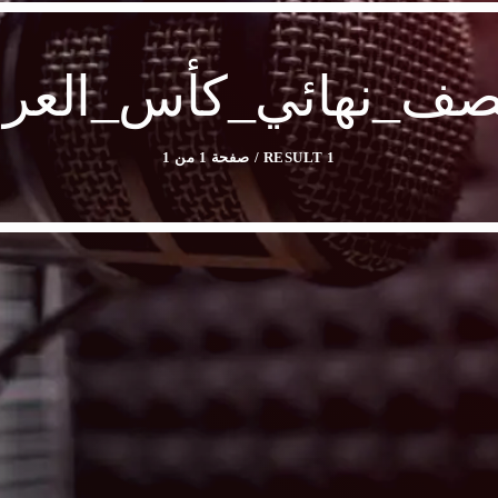
صف_نهائي_كأس_العر
1 RESULT / صفحة 1 من 1