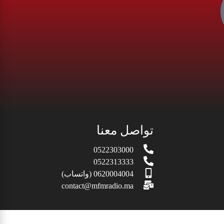
تواصل معنا
0522303000
0522313333
0620004004 (واتساب)
contact@mfmradio.ma