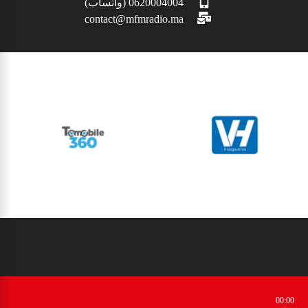
0620004004 (واتساب)
contact@mfmradio.ma
00:00