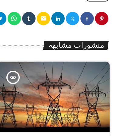
email
منشورات مشابهة
insert_link