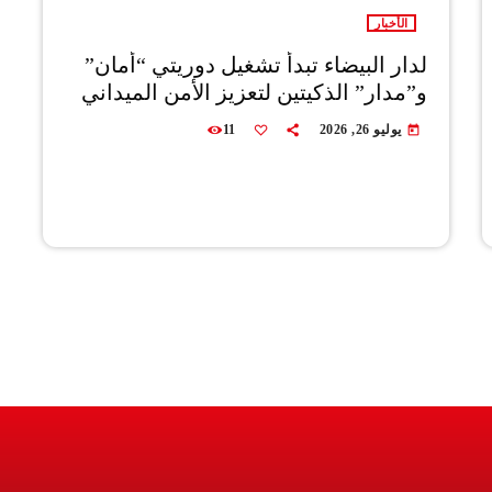
الأخبار
لدار البيضاء تبدأ تشغيل دوريتي “أمان”
و”مدار” الذكيتين لتعزيز الأمن الميداني
يوليو 26, 2026
11
today