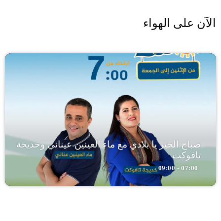
الآن على الهواء
صباح الخير يا بلادي مع ماء العينين عيناني وخديجة
تافوكت
07:00 - 09:00