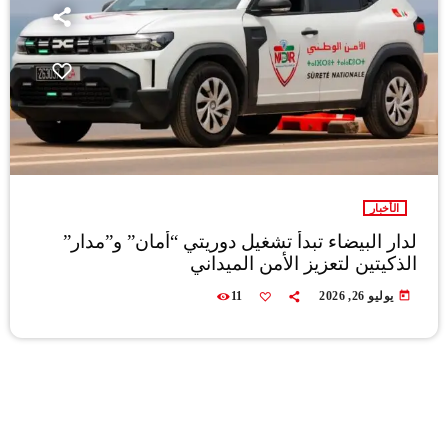
الأخبار
لدار البيضاء تبدأ تشغيل دوريتي “أمان” و”مدار”
الذكيتين لتعزيز الأمن الميداني
today
يوليو 26, 2026
11