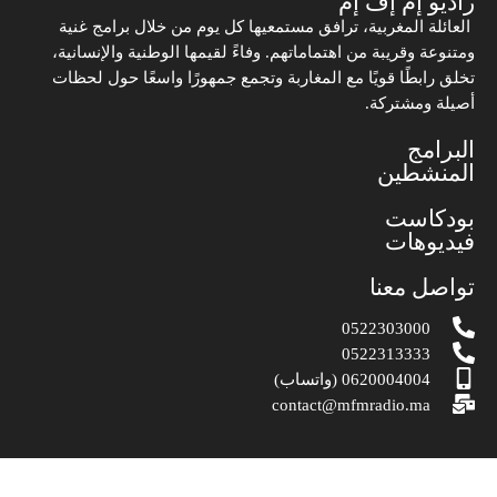
راديو إم إف إم
العائلة المغربية، ترافق مستمعيها كل يوم من خلال برامج غنية
ومتنوعة وقريبة من اهتماماتهم. وفاءً لقيمها الوطنية والإنسانية،
تخلق رابطًا قويًا مع المغاربة وتجمع جمهورًا واسعًا حول لحظات
أصيلة ومشتركة.
البرامج
المنشطين
بودكاست
فيديوهات
تواصل معنا
0522303000
0522313333
0620004004 (واتساب)
contact@mfmradio.ma