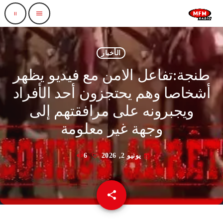
pause
menu
الأخبار
طنجة:تفاعل الامن مع فيديو يظهر
أشخاصا وهم يحتجزون أحد الأفراد
ويجبرونه على مرافقتهم إلى
وجهة غير معلومة
يونيو 2, 2026
6
today
share
email